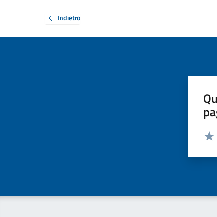
Indietro
Qu
pa
Valut
Valu