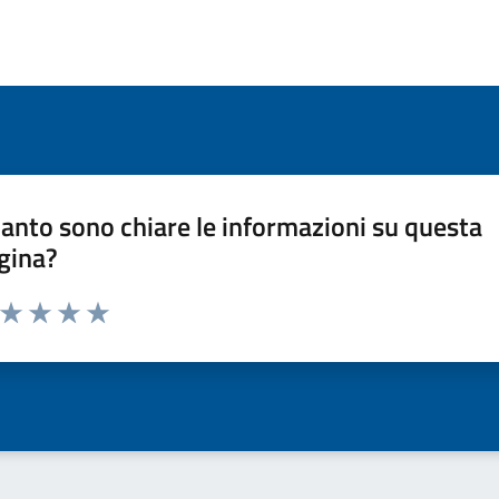
anto sono chiare le informazioni su questa
gina?
a da 1 a 5 stelle la pagina
ta 1 stelle su 5
Valuta 2 stelle su 5
Valuta 3 stelle su 5
Valuta 4 stelle su 5
Valuta 5 stelle su 5