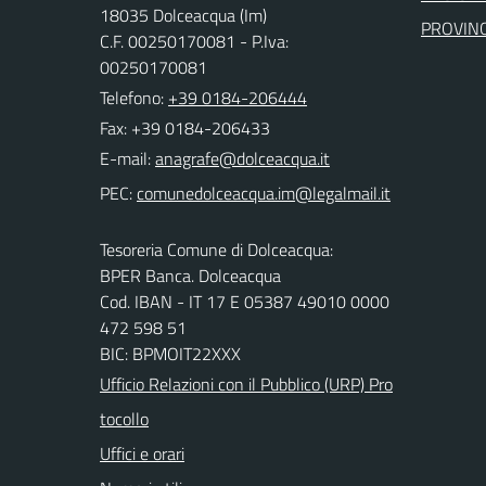
18035 Dolceacqua (Im)
PROVINC
C.F. 00250170081 - P.Iva:
00250170081
Telefono:
+39 0184-206444
Fax: +39 0184-206433
E-mail:
PEC:
Tesoreria Comune di Dolceacqua:
BPER Banca. Dolceacqua
Cod. IBAN - IT 17 E 05387 49010 0000
472 598 51
BIC: BPMOIT22XXX
Ufficio Relazioni con il Pubblico (URP) Pro
tocollo
Uffici e orari