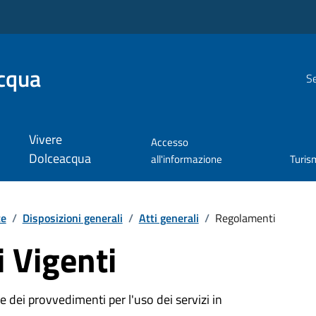
cqua
Se
Vivere
Accesso
Dolceacqua
all'informazione
Turis
te
/
Disposizioni generali
/
Atti generali
/
Regolamenti
 Vigenti
 dei provvedimenti per l'uso dei servizi in