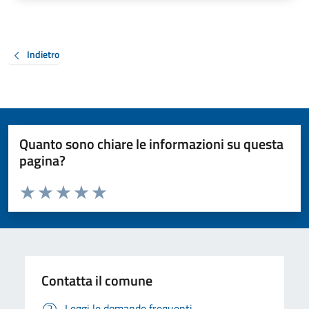
Indietro
Quanto sono chiare le informazioni su questa
pagina?
Valuta da 1 a 5 stelle la pagina
Valuta 1 stelle su 5
Valuta 2 stelle su 5
Valuta 3 stelle su 5
Valuta 4 stelle su 5
Valuta 5 stelle su 5
Contatta il comune
Leggi le domande frequenti