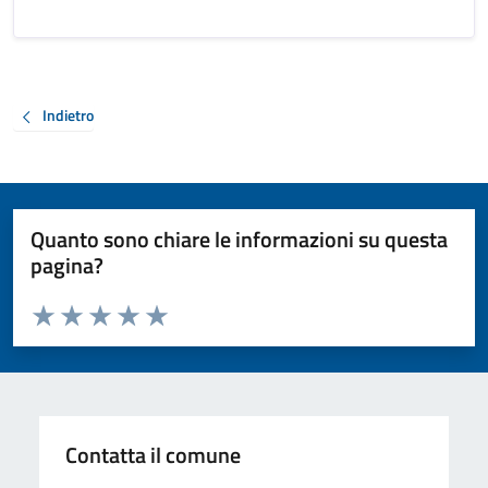
Indietro
Quanto sono chiare le informazioni su questa
pagina?
Valuta da 1 a 5 stelle la pagina
Valuta 1 stelle su 5
Valuta 2 stelle su 5
Valuta 3 stelle su 5
Valuta 4 stelle su 5
Valuta 5 stelle su 5
Contatta il comune