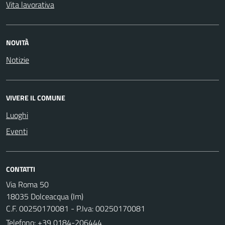
Vita lavorativa
NOVITÀ
Notizie
VIVERE IL COMUNE
Luoghi
Eventi
CONTATTI
Via Roma 50
18035 Dolceacqua (Im)
C.F. 00250170081 - P.Iva: 00250170081
Telefono:
+39 0184-206444