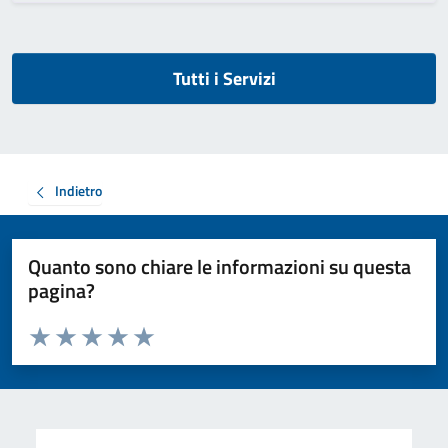
Tutti i Servizi
Indietro
Quanto sono chiare le informazioni su questa
pagina?
Valuta da 1 a 5 stelle la pagina
Valuta 1 stelle su 5
Valuta 2 stelle su 5
Valuta 3 stelle su 5
Valuta 4 stelle su 5
Valuta 5 stelle su 5