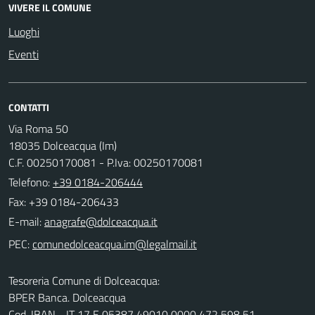
VIVERE IL COMUNE
Luoghi
Eventi
CONTATTI
Via Roma 50
18035 Dolceacqua (Im)
C.F. 00250170081 - P.Iva: 00250170081
Telefono:
+39 0184-206444
Fax: +39 0184-206433
E-mail:
PEC:
Tesoreria Comune di Dolceacqua:
BPER Banca. Dolceacqua
Cod. IBAN - IT 17 E 05387 49010 0000 472 598 51