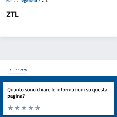
Home
/
Argomenti
/
ZTL
ZTL
Indietro
Quanto sono chiare le informazioni su questa
pagina?
Valuta da 1 a 5 stelle la pagina
Valuta 1 stelle su 5
Valuta 2 stelle su 5
Valuta 3 stelle su 5
Valuta 4 stelle su 5
Valuta 5 stelle su 5