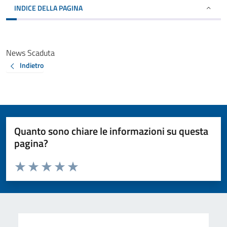
INDICE DELLA PAGINA
News Scaduta
Indietro
Quanto sono chiare le informazioni su questa
pagina?
Valuta da 1 a 5 stelle la pagina
Valuta 1 stelle su 5
Valuta 2 stelle su 5
Valuta 3 stelle su 5
Valuta 4 stelle su 5
Valuta 5 stelle su 5